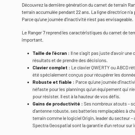
Découvrez la dernière génération du carnet de terrain Rang
terrain accumulée pendant 22 ans. La ligne directrice n’a p
Parce qu’une journée d’inactivité n’est pas envisageable.
Le Ranger 7 reprend les caractéristiques du carnet de ter
important.
Taille de l’écran :
Il ne s’agit pas juste d’avoir une
résultats et de prendre des décisions.
Clavier complet :
Le clavier QWERTY ou ABCD rétro
été spécialement conçus pour récupérer les donnée
Robuste et fiable :
Parce qu’une journée d’inactivi
néfaste pour les plannings qu’un équipement qui n’
pour résister. Il est à la hauteur de vos défis.
Gains de productivité :
Ses nombreux atouts – son
d’antenne robuste, ses batteries remplaçables à chaud
terrain comme le logiciel Origin, leader du secteur
Spectra Geospatial sont la garantie d’un retour sur