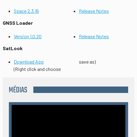
Space 2.3.16
Release Notes
GNSS Loader
Version 1.0.20
Release Notes
SatLook
Download App
save as)
(Right click and choose
MÉDIAS