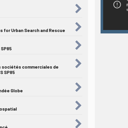
ns for Urban Search and Rescue
u SP85
s sociétés commerciales de
SS SP85
ndée Globe
eospatial
oncé …