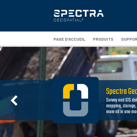
PAGE D’ACCUEIL
PRODUITS
SUPPO
Spectra Geo
Survey and GIS dat
mapping, storage
more all in one m