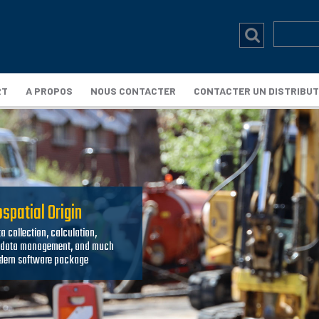
RT
A PROPOS
NOUS CONTACTER
CONTACTER UN DISTRIBU
spatial Origin
a collection, calculation,
, data management, and much
odern software package