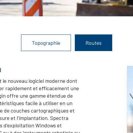
Topographie
Routes
n
st le nouveau logiciel moderne dont
rer rapidement et efficacement une
rigin offre une gamme étendue de
istiques facile à utiliser en un
ire de couches cartographiques et
esure et l’implantation. Spectra
es d'exploitation Windows et
 ou à des instruments robotisés ou