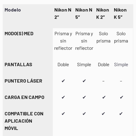
Modelo
Nikon N
Nikon N
Nikon
Nikon
2″
5″
K 2″
K 5″
MODO(S) MED
Prisma y
Prisma y
Solo
Solo
sin
sin
prisma
prisma
reflector
reflector
PANTALLAS
Doble
Simple
Doble
Simple
PUNTERO LÁSER
✔︎
✔︎
–
–
CARGA EN CAMPO
✔︎
✔︎
✔︎
✔︎
COMPATIBLE CON
✔︎
✔︎
✔︎
✔︎
APLICACIÓN
MÓVIL