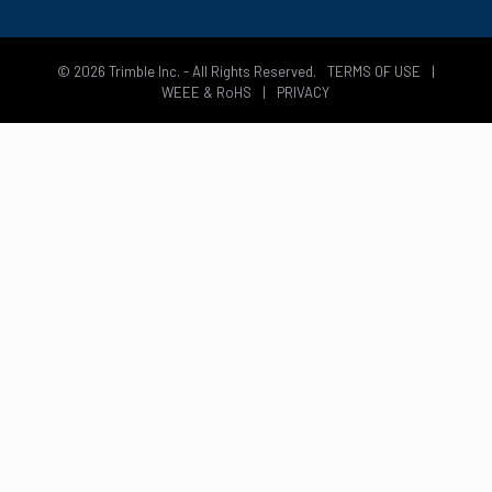
© 2026 Trimble Inc. - All Rights Reserved.
TERMS OF USE
|
WEEE & RoHS
|
PRIVACY